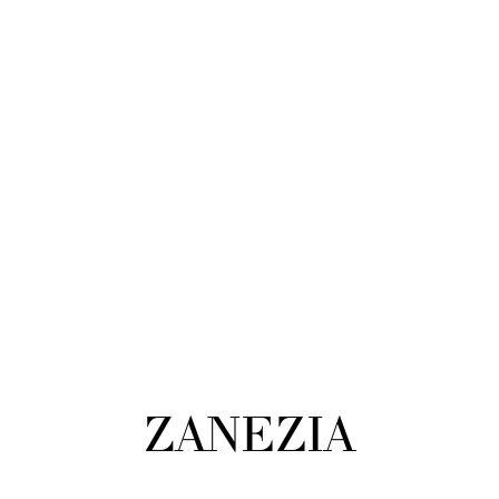
Tout afficher
Sac à main pour les cours
-30%
Chargement...
Dailya